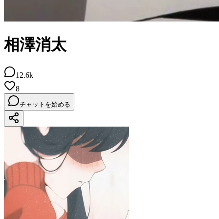
相澤消太
12.6k
8
チャットを始める