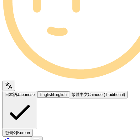
日本語
Japanese
English
English
繁體中文
Chinese (Traditional)
한국어
Korean