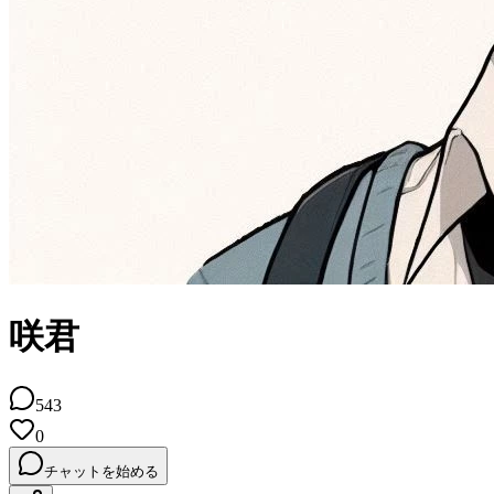
咲君
543
0
チャットを始める