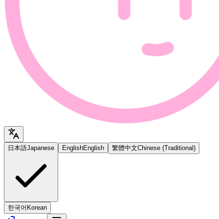
日本語
Japanese
English
English
繁體中文
Chinese (Traditional)
한국어
Korean