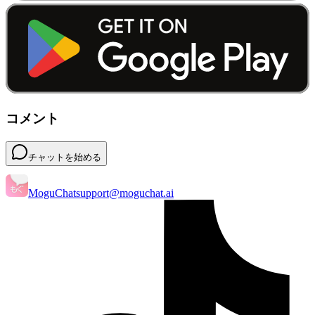
コメント
チャットを始める
MoguChat
support@moguchat.ai