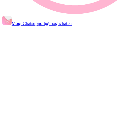
MoguChat
support@moguchat.ai