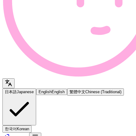
日本語
Japanese
English
English
繁體中文
Chinese (Traditional)
한국어
Korean