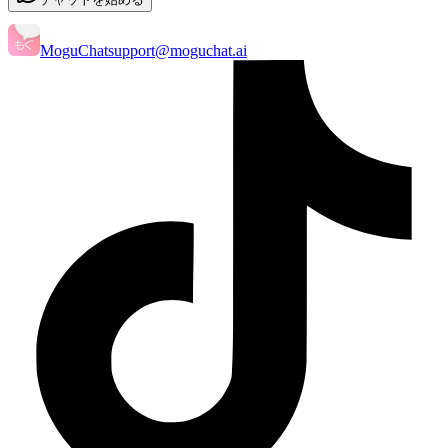
MoguChat
support@moguchat.ai