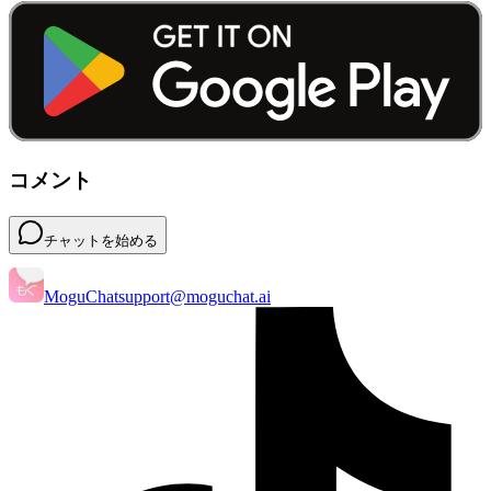
コメント
チャットを始める
MoguChat
support@moguchat.ai