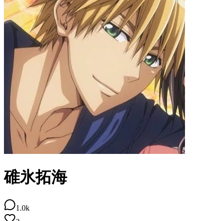
碓氷拓海
1.0k