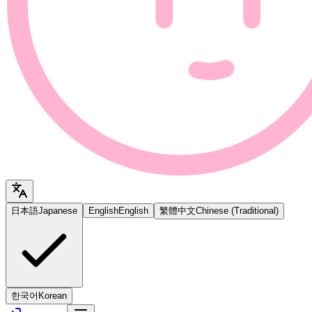
日本語
Japanese
English
English
繁體中文
Chinese (Traditional)
한국어
Korean