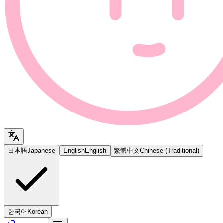
日本語
Japanese
English
English
繁體中文
Chinese (Traditional)
한국어
Korean