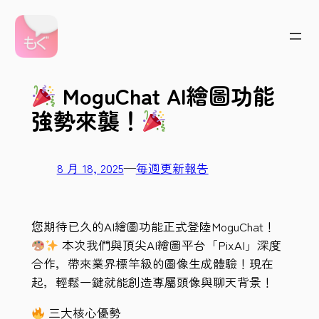
跳
至
主
要
MoguChat AI繪圖功能
內
容
強勢來襲！
8 月 18, 2025
—
毎週更新報告
您期待已久的AI繪圖功能正式登陸MoguChat！
本次我們與頂尖AI繪圖平台「PixAI」深度
合作，帶來業界標竿級的圖像生成體驗！現在
起，輕鬆一鍵就能創造專屬頭像與聊天背景！
三大核心優勢