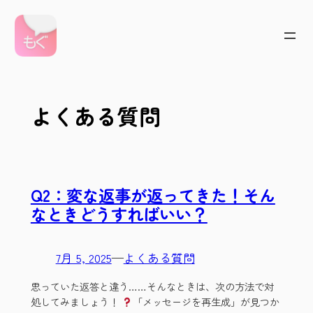
内
容
を
ス
キ
ッ
よくある質問
プ
Q2：変な返事が返ってきた！そん
なときどうすればいい？
7月 5, 2025
—
よくある質問
思っていた返答と違う……そんなときは、次の方法で対
処してみましょう！
「メッセージを再生成」が見つか