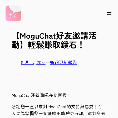
跳
至
主
要
【MoguChat好友邀請活
內
容
動】輕鬆賺取鑽石！
8 月 27, 2025
—
毎週更新報告
MoguChat運營團隊在此問候！
感謝您一直以來對MoguChat的支持與喜愛！今
天要為您揭秘一個讓應用體驗更有趣，還能免費