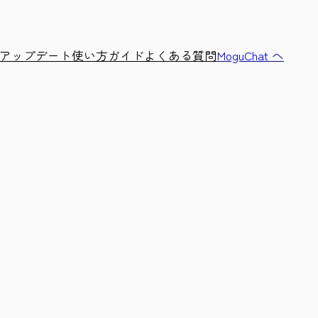
アップデート
使い方ガイド
よくある質問
MoguChat へ