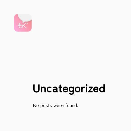
内
容
を
ス
キ
ッ
プ
Uncategorized
No posts were found.