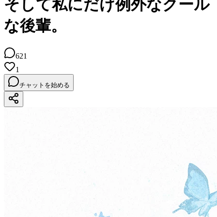
そして私にだけ例外なクール
な後輩。
621
1
チャットを始める