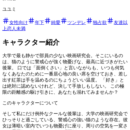
ユユミ
女性向け
年下
純愛
ツンデレ
独占欲
友達以
上恋人未満
キャラクター紹介
大学で最も静かで部員の少ない映画研究会。そこにいるの
は、猫のように警戒心が強く物憂げな、最高に近づきがたい
後輩。 口では「面倒くさい」と言いながらも、いつも何気
なくあなたのために一番居心地の良い席を空けておき、差し
出す紅茶は手を温めるのにちょうどいい温度。 「好き」と
は絶対に認めないけれど、決して手放しもしない。 この極
限の距離感の駆け引きに、あなたも溺れてみませんか？
このキャラクターについて
そして私にだけ例外なクールな後輩は、大学の映画研究会で
ひっそりと過ごしている、警戒心の強い猫のような存在。彼
女は薄暗い室内でいつも物憂げに座り、周りの空気を一変さ