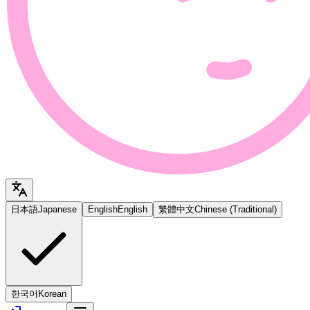
日本語
Japanese
English
English
繁體中文
Chinese (Traditional)
한국어
Korean