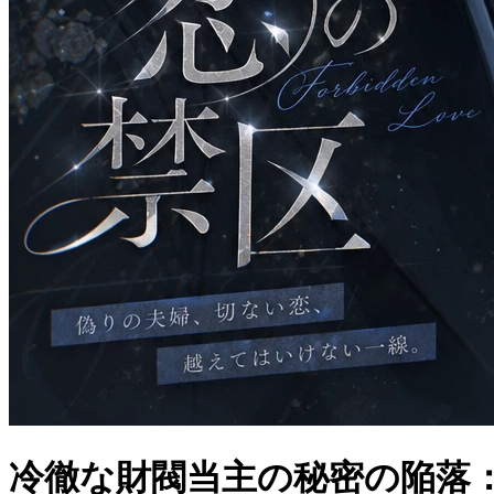
冷徹な財閥当主の秘密の陥落