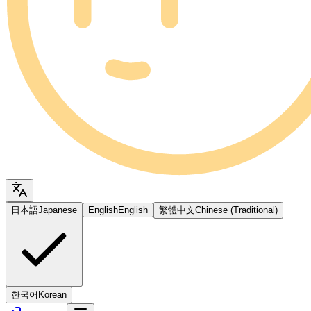
日本語
Japanese
English
English
繁體中文
Chinese (Traditional)
한국어
Korean