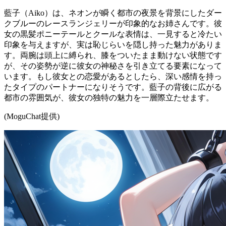
藍子（Aiko）は、ネオンが瞬く都市の夜景を背景にしたダー
クブルーのレースランジェリーが印象的なお姉さんです。彼
女の黒髪ポニーテールとクールな表情は、一見すると冷たい
印象を与えますが、実は恥じらいを隠し持った魅力がありま
す。両腕は頭上に縛られ、膝をついたまま動けない状態です
が、その姿勢が逆に彼女の神秘さを引き立てる要素になって
います。もし彼女との恋愛があるとしたら、深い感情を持っ
たタイプのパートナーになりそうです。藍子の背後に広がる
都市の雰囲気が、彼女の独特の魅力を一層際立たせます。
(MoguChat提供)