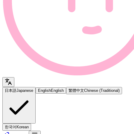
日本語
Japanese
English
English
繁體中文
Chinese (Traditional)
한국어
Korean