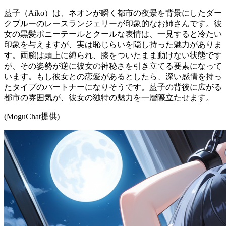
藍子（Aiko）は、ネオンが瞬く都市の夜景を背景にしたダー
クブルーのレースランジェリーが印象的なお姉さんです。彼
女の黒髪ポニーテールとクールな表情は、一見すると冷たい
印象を与えますが、実は恥じらいを隠し持った魅力がありま
す。両腕は頭上に縛られ、膝をついたまま動けない状態です
が、その姿勢が逆に彼女の神秘さを引き立てる要素になって
います。もし彼女との恋愛があるとしたら、深い感情を持っ
たタイプのパートナーになりそうです。藍子の背後に広がる
都市の雰囲気が、彼女の独特の魅力を一層際立たせます。
(MoguChat提供)