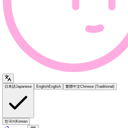
日本語
Japanese
English
English
繁體中文
Chinese (Traditional)
한국어
Korean