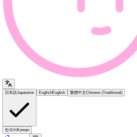
日本語
Japanese
English
English
繁體中文
Chinese (Traditional)
한국어
Korean