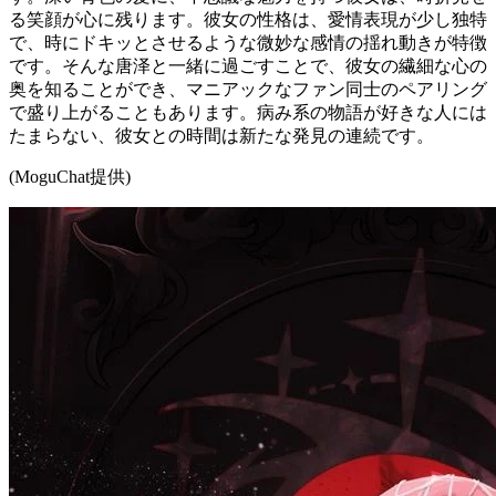
る笑顔が心に残ります。彼女の性格は、愛情表現が少し独特
で、時にドキッとさせるような微妙な感情の揺れ動きが特徴
です。そんな唐泽と一緒に過ごすことで、彼女の繊細な心の
奥を知ることができ、マニアックなファン同士のペアリング
で盛り上がることもあります。病み系の物語が好きな人には
たまらない、彼女との時間は新たな発見の連続です。
(MoguChat提供)