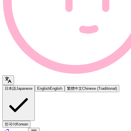
日本語
Japanese
English
English
繁體中文
Chinese (Traditional)
한국어
Korean