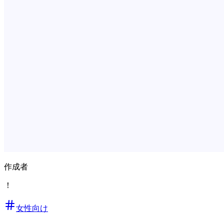
作成者
！
女性向け