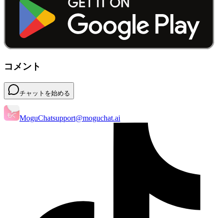
コメント
チャットを始める
MoguChat
support@moguchat.ai