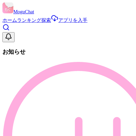
MoguChat
ホーム
ランキング
探索
アプリを入手
お知らせ