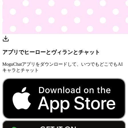
アプリでヒーローとヴィランとチャット
MoguChatアプリをダウンロードして、いつでもどこでもAI
キャラとチャット