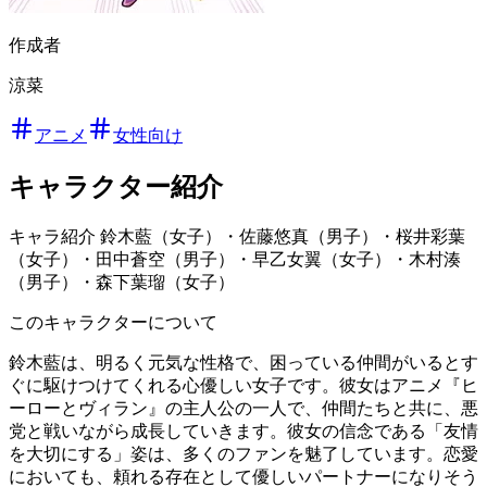
作成者
涼菜
アニメ
女性向け
キャラクター紹介
キャラ紹介 鈴木藍（女子）・佐藤悠真（男子）・桜井彩葉
（女子）・田中蒼空（男子）・早乙女翼（女子）・木村湊
（男子）・森下葉瑠（女子）
このキャラクターについて
鈴木藍は、明るく元気な性格で、困っている仲間がいるとす
ぐに駆けつけてくれる心優しい女子です。彼女はアニメ『ヒ
ーローとヴィラン』の主人公の一人で、仲間たちと共に、悪
党と戦いながら成長していきます。彼女の信念である「友情
を大切にする」姿は、多くのファンを魅了しています。恋愛
においても、頼れる存在として優しいパートナーになりそう