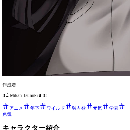
作成者
!!💉Mikan Tsumiki💉!!!
アニメ
年下
ワイルド
独占欲
元気
学園
色気
キャラクター紹介