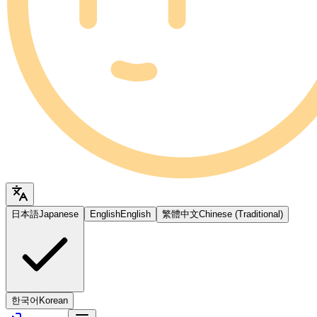
日本語
Japanese
English
English
繁體中文
Chinese (Traditional)
한국어
Korean