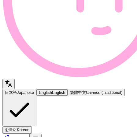
日本語
Japanese
English
English
繁體中文
Chinese (Traditional)
한국어
Korean