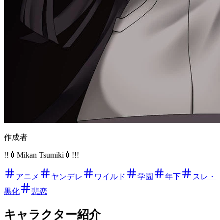
作成者
!!💉Mikan Tsumiki💉!!!
アニメ
ヤンデレ
ワイルド
学園
年下
スレ・
黒化
悲恋
キャラクター紹介