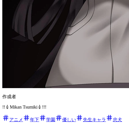
作成者
!!💉Mikan Tsumiki💉!!!
アニメ
年下
学園
優しい
先生キャラ
忠犬