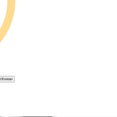
어
Korean