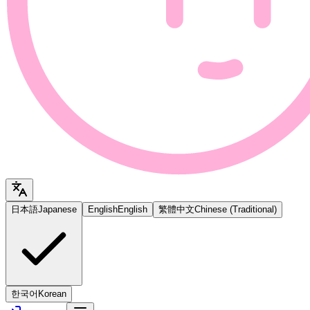
日本語
Japanese
English
English
繁體中文
Chinese (Traditional)
한국어
Korean