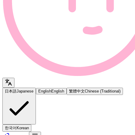
日本語
Japanese
English
English
繁體中文
Chinese (Traditional)
한국어
Korean