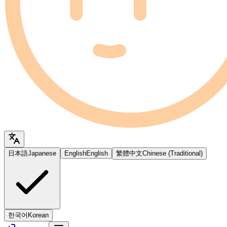
日本語
Japanese
English
English
繁體中文
Chinese (Traditional)
한국어
Korean