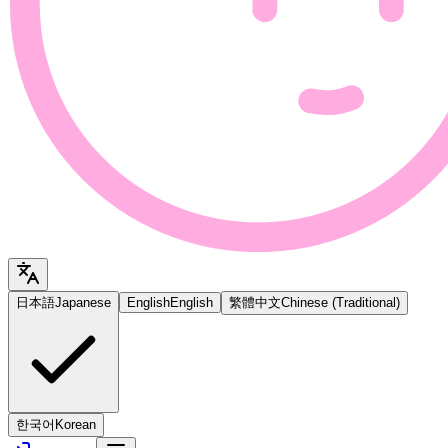
日本語
Japanese
English
English
繁體中文
Chinese (Traditional)
한국어
Korean