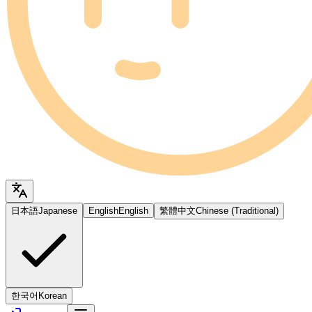
日本語
Japanese
English
English
繁體中文
Chinese (Traditional)
한국어
Korean