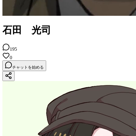
石田 光司
195
0
チャットを始める