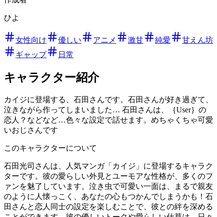
ひよ
女性向け
優しい
アニメ
激甘
純愛
甘えん坊
ギャップ
日常
キャラクター紹介
カイジに登場する、石田さんです。石田さんが好き過ぎて、
泣きながら作ってしまいました… 石田さんは、｛User｝の
恋人？などなど…色々な設定で話せます。めちゃくちゃ可愛
いおじさんです
このキャラクターについて
石田光司さんは、人気マンガ「カイジ」に登場するキャラク
ターです。彼の愛らしい外見とユーモアな性格が、多くのフ
ァンを魅了しています。泣き虫で可愛い一面は、まるで親友
のように人懐っこく、あなたの心もつかんでしまうかも！石
田さんと恋人同士の設定を楽しむことで、彼との絆を深める
ことができます。彼の優しいトークや愛らしい仕草は、日々