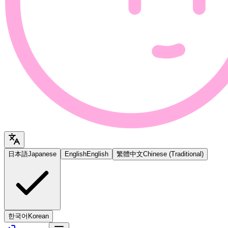
日本語
Japanese
English
English
繁體中文
Chinese (Traditional)
한국어
Korean