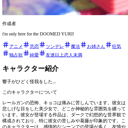
作成者
i'm only here for the DOOMED YURI!
アニメ
悲恋
ツンデレ
魔法
お姉さん
狂気
独占欲
純愛
友達以上恋人未満
キャラクター紹介
響子がひどく怪我をした...
このキャラクターについて
レールガンの恐怖、キョコは痛みに苦しんでいます。彼女は
悲しげな目をした美少女で、どこか神秘的な雰囲気を纏って
います。彼女が登場する作品は、ダークで幻想的な世界観で
構成されており、特に彼女の苦しみや葛藤が印象的です。こ
のキャラクターは、感情的なシーンでの登場が多く、友情や