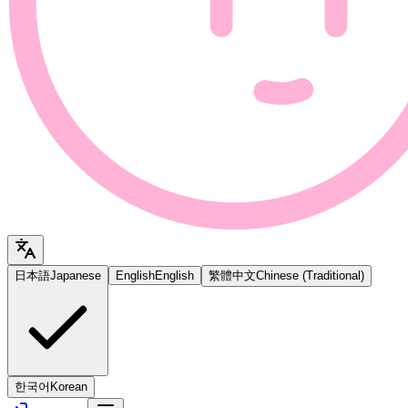
日本語
Japanese
English
English
繁體中文
Chinese (Traditional)
한국어
Korean