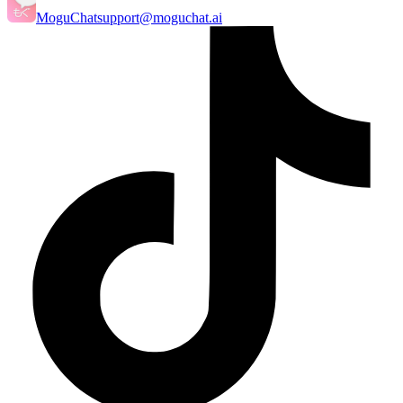
MoguChat
support@moguchat.ai