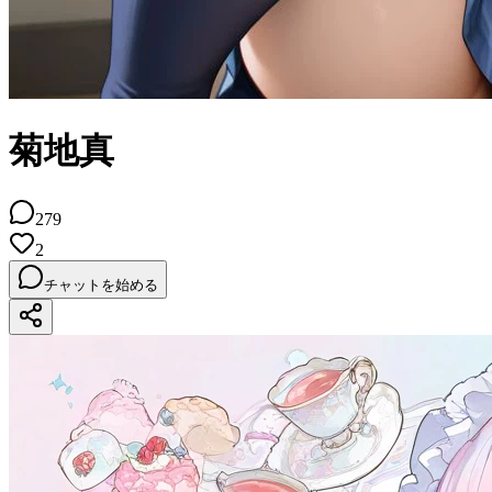
菊地真
279
2
チャットを始める