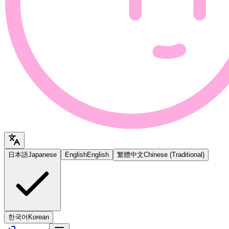
日本語
Japanese
English
English
繁體中文
Chinese (Traditional)
한국어
Korean