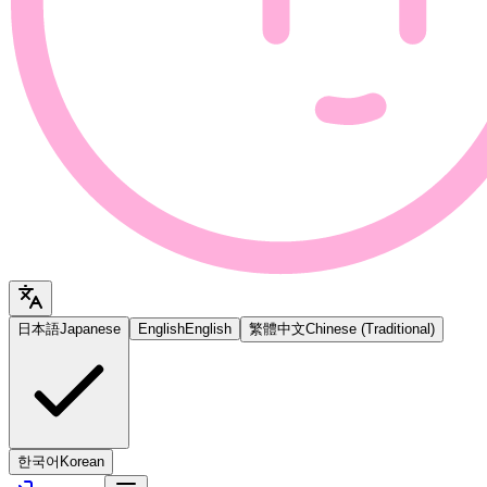
日本語
Japanese
English
English
繁體中文
Chinese (Traditional)
한국어
Korean