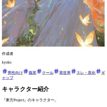
作成者
kyoko
男性向け
腹黒
クール
異世界
スレ・黒化
ギ
ャップ
キャラクター紹介
『東方Project』のキャラクター。