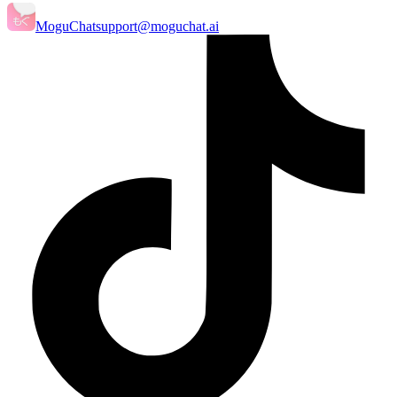
MoguChat
support@moguchat.ai