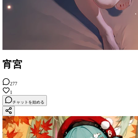
宵宮
277
1
チャットを始める