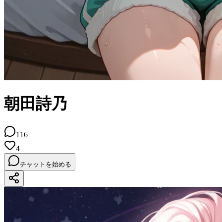
朝田詩乃
116
4
チャットを始める