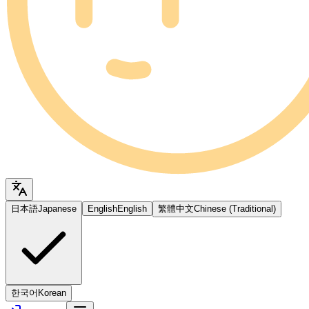
日本語
Japanese
English
English
繁體中文
Chinese (Traditional)
한국어
Korean