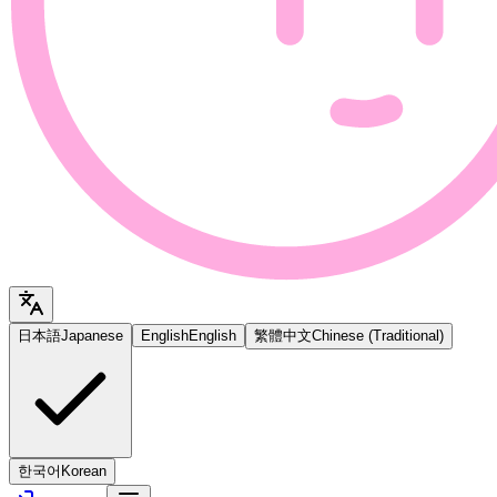
日本語
Japanese
English
English
繁體中文
Chinese (Traditional)
한국어
Korean