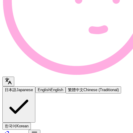
日本語
Japanese
English
English
繁體中文
Chinese (Traditional)
한국어
Korean