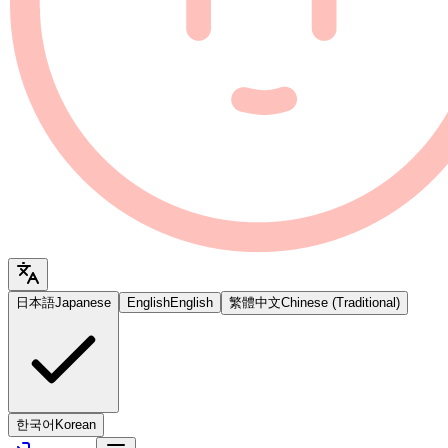
日本語
Japanese
English
English
繁體中文
Chinese (Traditional)
한국어
Korean