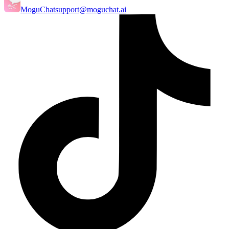
MoguChat
support@moguchat.ai