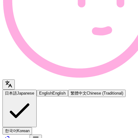
日本語
Japanese
English
English
繁體中文
Chinese (Traditional)
한국어
Korean