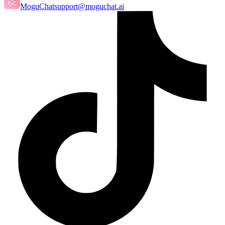
MoguChat
support@moguchat.ai