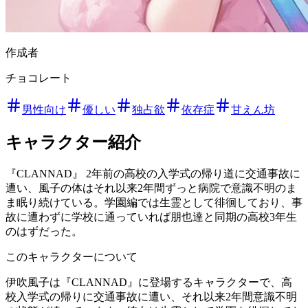
作成者
チョコレート
男性向け
優しい
独占欲
依存症
甘えん坊
キャラクター紹介
『CLANNAD』 2年前の高校の入学式の帰り道に交通事故に
遭い、風子の体はそれ以来2年間ずっと病院で意識不明のま
ま眠り続けている。学園編では生霊として徘徊しており、事
故に遭わずに学校に通っていれば朋也達と同期の高校3年生
のはずだった。
このキャラクターについて
伊吹風子は『CLANNAD』に登場するキャラクターで、高
校入学式の帰りに交通事故に遭い、それ以来2年間意識不明