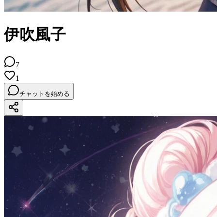
伊吹風子
7
1
チャットを始める