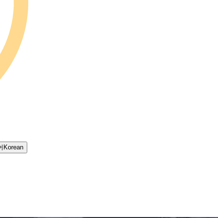
어
Korean