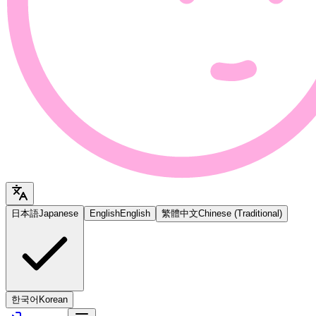
日本語
Japanese
English
English
繁體中文
Chinese (Traditional)
한국어
Korean