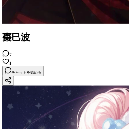
棗巳波
7
1
チャットを始める