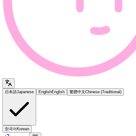
日本語
Japanese
English
English
繁體中文
Chinese (Traditional)
한국어
Korean