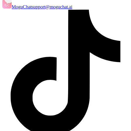
MoguChat
support@moguchat.ai