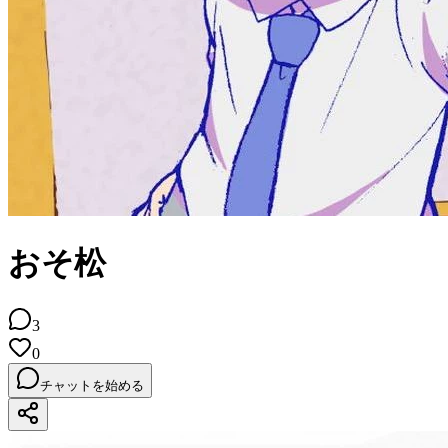
おそ松
3
0
チャットを始める