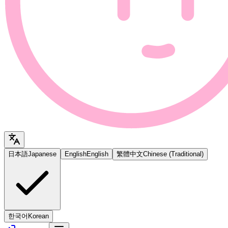
日本語
Japanese
English
English
繁體中文
Chinese (Traditional)
한국어
Korean