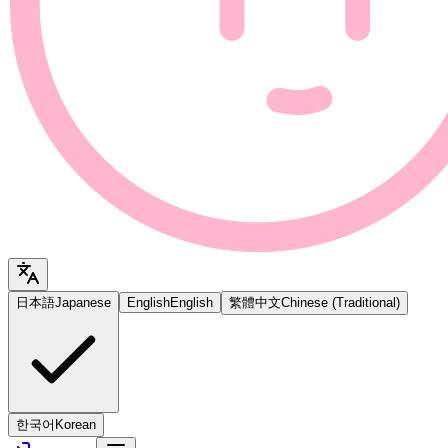
日本語
Japanese
English
English
繁體中文
Chinese (Traditional)
한국어
Korean