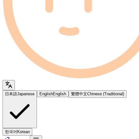
日本語
Japanese
English
English
繁體中文
Chinese (Traditional)
한국어
Korean