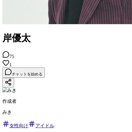
岸優太
75
1
チャットを始める
作成者
みき
女性向け
アイドル