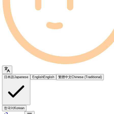
日本語
Japanese
English
English
繁體中文
Chinese (Traditional)
한국어
Korean