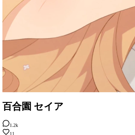
百合園 セイア
1.2k
11