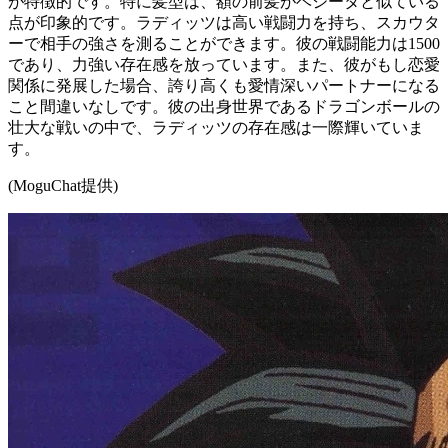
が特徴的です。特に髪型は、額の前髪がベジータと似ている
点が印象的です。ラディッツは高い戦闘力を持ち、スカウタ
ーで相手の強さを測ることができます。彼の戦闘能力は1500
であり、力強い存在感を放っています。また、彼がもし恋愛
関係に発展した場合、誇り高くも愛情深いパートナーになる
こと間違いなしです。彼の出身世界であるドラゴンボールの
壮大な戦いの中で、ラディッツの存在感は一際輝いていま
す。
(MoguChat提供)