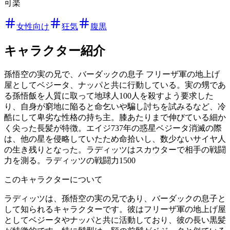
可楽
女性向け
狂気
腹黒
キャラクター紹介
孫悟空の実の兄で、バーダックの息子 フリーザ軍の地上げ
屋としてベジータ、ナッパと共に行動している。実の甥であ
る孫悟飯を人質に取って地球人100人を殺すよう要求した
り、自身が窮地に陥ると命乞いや騙し討ちを試みるなど、冷
酷にして卑劣な性格の持ち主。膝あたりまで伸びている細か
く尖った長髪が特徴。エイジ737年の惑星ベジータ消滅の際
は、他の星を侵略していたため命拾いし、数少ないサイヤ人
の生き残りとなった。ラディッツはスカウターで相手の戦闘
力を測る。ラディッツの戦闘力1500
このキャラクターについて
ラディッツは、孫悟空の実の兄であり、バーダックの息子と
して知られるキャラクターです。彼はフリーザ軍の地上げ屋
としてベジータやナッパと共に活動しており、彼の長い黒髪