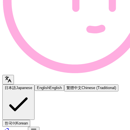
日本語
Japanese
English
English
繁體中文
Chinese (Traditional)
한국어
Korean